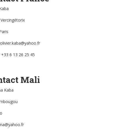
 Kaba
 Vercingétorix
Paris
 olivier.kaba@yahoo.fr
: +33 6 13 26 25 45
tact Mali
na Kaba
ambougou
o
ana@yahoo.fr