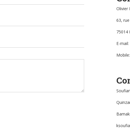
Olivier
63, rue
75014 
E-mail:
Mobile
Con
Soufia
Quinz
Bamak
ksoufi