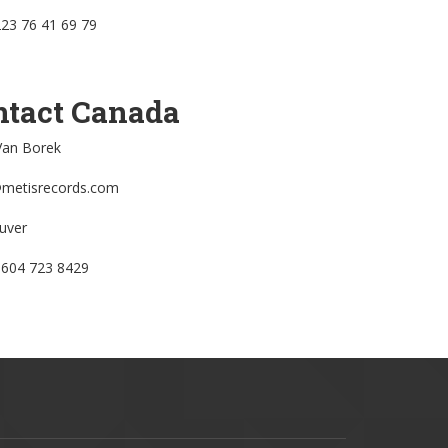
223 76 41 69 79
ntact Canada
Van Borek
metisrecords.com
uver
1 604 723 8429